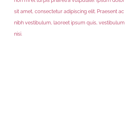
non mi et turpis pharetra vulputate. Ipsum dolor
sit amet, consectetur adipiscing elit. Praesent ac
nibh vestibulum, laoreet ipsum quis, vestibulum
nisi.