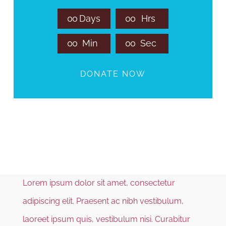
0
0
Days
0
0
Hrs
0
0
Min
0
0
Sec
DONATE NOW
Lorem ipsum dolor sit amet, consectetur
adipiscing elit. Praesent ac nibh vestibulum,
laoreet ipsum quis, vestibulum nisi. Curabitur