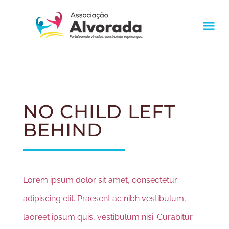
Ir
conteúdo
para
Tog
o
Nav
conteúdo
HOME
A ASSOCIAÇÃO
NO CHILD LEFT
BEHIND
PROJETOS
ODS
Lorem ipsum dolor sit amet, consectetur
adipiscing elit. Praesent ac nibh vestibulum,
APOIADORES
laoreet ipsum quis, vestibulum nisi. Curabitur