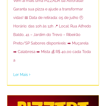
Vem aí mais uma PIZZADA da Alvorada!
Garanta sua pizza e ajude a transformar
vidas! 📅 Data de retirada: 05 de julho 🕙
Horário: das 10h às 12h 📍 Local: Rua Alfredo
Baldo, 41 – Jardim do Trevo – Ribeirão
Preto/SP Sabores disponíveis: ➡️ Muçarela
➡️ Calabresa ➡️ Mista 💰 R$ 40,00 cada Toda
a
Ler Mais