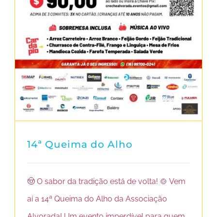
14ª Queima do Alho
🤠 O sabor da tradição está de volta! 🍲 Vem
aí a 14ª Queima do Alho da Associação
Alvorada! Um evento imperdível para quem